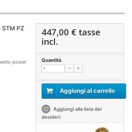
S STM PZ
447,00 €
tasse
incl.
Quantità
mento power
Aggiungi al carrello
Aggiungi alla lista dei
desideri