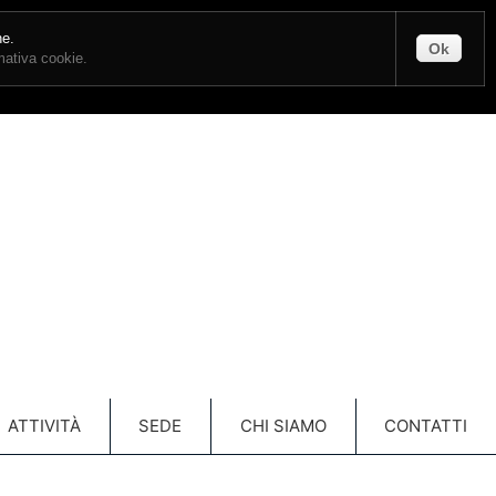
CONTATTI
ENTRA
ne.
Ok
rmativa cookie.
Carrello
(vuoto)
ATTIVITÀ
SEDE
CHI SIAMO
CONTATTI