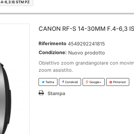
4-6,3 IS STM PZ
CANON RF-S 14-30MM F.4-6,3 I
Riferimento
4549292241815
Condizione:
Nuovo prodotto
Obiettivo zoom grandangolare con movi
zoom assistito.
Twitta
Condividi
Google+
Pinterest
Stampa