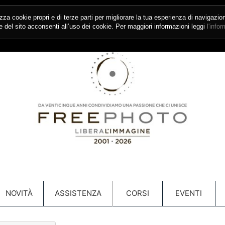
izza cookie propri e di terze parti per migliorare la tua esperienza di navigazio
del sito acconsenti all’uso dei cookie. Per maggiori informazioni leggi
l'info
NOVITÀ
ASSISTENZA
CORSI
EVENTI