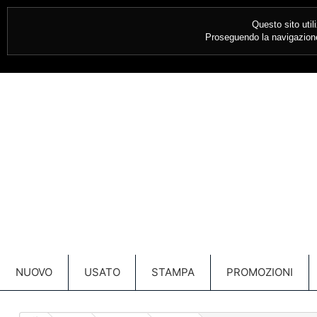
CONTATTACI SUBITO:
030 349685
Questo sito util
Proseguendo la navigazione 
NUOVO
USATO
STAMPA
PROMOZIONI