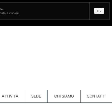
CONTATTI
ENTRA
ne.
Ok
rmativa cookie.
Carrello
(vuoto)
ATTIVITÀ
SEDE
CHI SIAMO
CONTATTI