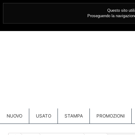
CONTATTACI SUBITO:
030 349685
Questo sito util
Proseguendo la navigazione 
NUOVO
USATO
STAMPA
PROMOZIONI