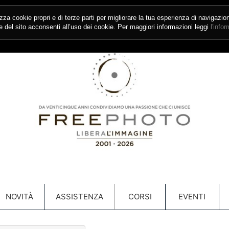
izza cookie propri e di terze parti per migliorare la tua esperienza di navigazio
del sito acconsenti all’uso dei cookie. Per maggiori informazioni leggi
l'info
NOVITÀ
ASSISTENZA
CORSI
EVENTI