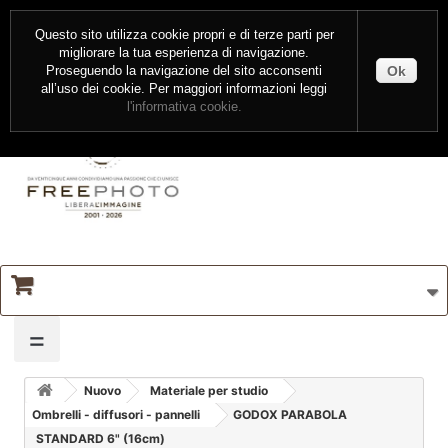
CONTATTI
ENTRA
Questo sito utilizza cookie propri e di terze parti per
migliorare la tua esperienza di navigazione.
Ok
Proseguendo la navigazione del sito acconsenti
all’uso dei cookie. Per maggiori informazioni leggi
l'informativa cookie.
=
Nuovo
Materiale per studio
Ombrelli - diffusori - pannelli
GODOX PARABOLA
STANDARD 6" (16cm)