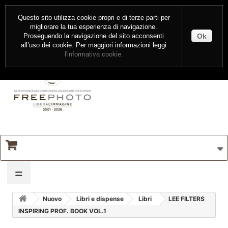
CONTATTI
ENTRA
Questo sito utilizza cookie propri e di terze parti per
migliorare la tua esperienza di navigazione.
Ok
Proseguendo la navigazione del sito acconsenti
all’uso dei cookie. Per maggiori informazioni leggi
l'informativa cookie.
=
Nuovo
Libri e dispense
Libri
LEE FILTERS
INSPIRING PROF. BOOK VOL.1