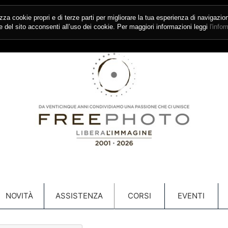
izza cookie propri e di terze parti per migliorare la tua esperienza di navigazio
del sito acconsenti all’uso dei cookie. Per maggiori informazioni leggi
l'info
NOVITÀ
ASSISTENZA
CORSI
EVENTI