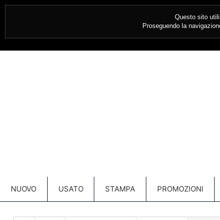
CONTATTACI SUBITO:
030 349685
Questo sito util
Proseguendo la navigazione 
NUOVO
USATO
STAMPA
PROMOZIONI