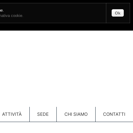
CONTATTI
ENTRA
ne.
Ok
rmativa cookie.
Carrello
(vuoto)
ATTIVITÀ
SEDE
CHI SIAMO
CONTATTI