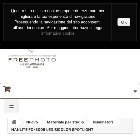
CONTATTI
ENTRA
Questo sito utilizza cookie propri e di terze parti per
migliorare la tua esperienza di navigazione.
Ok
Proseguendo la navigazione del sito acconsenti
all’uso dei cookie. Per maggiori informazioni leggi
l'informativa cookie.
=
Nuovo
Materiale per studio
Illuminatori
NANLITE FC-500B LED BICOLOR SPOTLIGHT