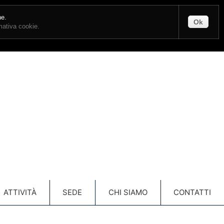
CONTATTI
ENTRA
ne.
Ok
rmativa cookie.
Carrello
(vuoto)
ATTIVITÀ
SEDE
CHI SIAMO
CONTATTI