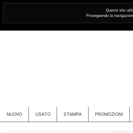
CONTATTACI SUBITO:
030 349685
Questo sito util
Proseguendo la navigazione 
NUOVO
USATO
STAMPA
PROMOZIONI