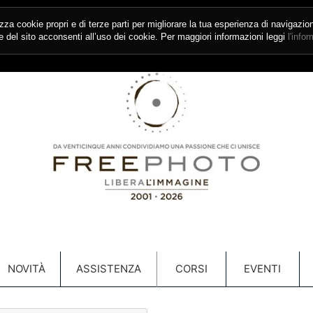
izza cookie propri e di terze parti per migliorare la tua esperienza di navigazio
del sito acconsenti all’uso dei cookie. Per maggiori informazioni leggi
l'info
NOVITÀ
ASSISTENZA
CORSI
EVENTI