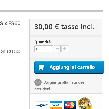
S x FS60
30,00 €
tasse incl.
Quantità
con attacco
.
Aggiungi al carrello
Aggiungi alla lista dei
desideri