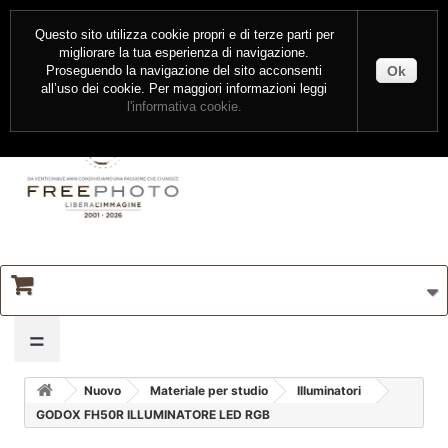
CONTATTI
ENTRA
Questo sito utilizza cookie propri e di terze parti per
migliorare la tua esperienza di navigazione.
Ok
Proseguendo la navigazione del sito acconsenti
all’uso dei cookie. Per maggiori informazioni leggi
l'informativa cookie.
=
Nuovo
Materiale per studio
Illuminatori
GODOX FH50R ILLUMINATORE LED RGB