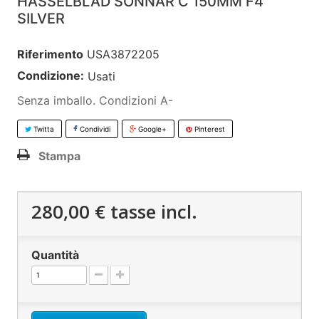
HASSELBLAD SONNAR C 150MM F4
SILVER
Riferimento
USA3872205
Condizione:
Usati
Senza imballo. Condizioni A-
Twitta
Condividi
Google+
Pinterest
Stampa
280,00 €
tasse incl.
Quantità