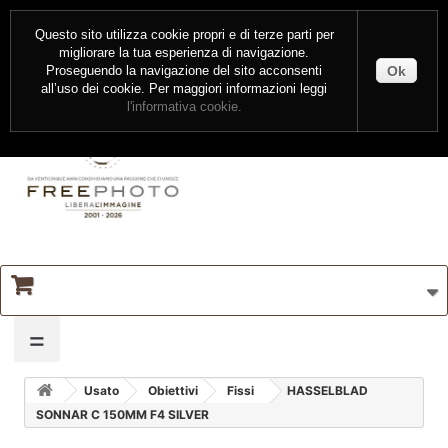
CONTATTI
ENTRA
Questo sito utilizza cookie propri e di terze parti per
migliorare la tua esperienza di navigazione.
Ok
Proseguendo la navigazione del sito acconsenti
all’uso dei cookie. Per maggiori informazioni leggi
l'informativa cookie.
=
Usato
Obiettivi
Fissi
HASSELBLAD
SONNAR C 150MM F4 SILVER