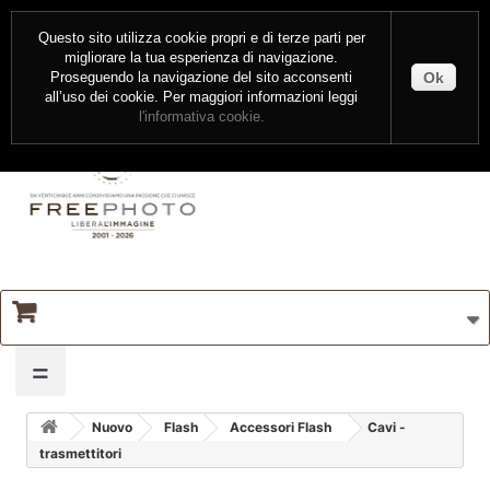
CONTATTI
ENTRA
Questo sito utilizza cookie propri e di terze parti per
migliorare la tua esperienza di navigazione.
Ok
Proseguendo la navigazione del sito acconsenti
all’uso dei cookie. Per maggiori informazioni leggi
l'informativa cookie.
=
Nuovo
Flash
Accessori Flash
Cavi -
trasmettitori