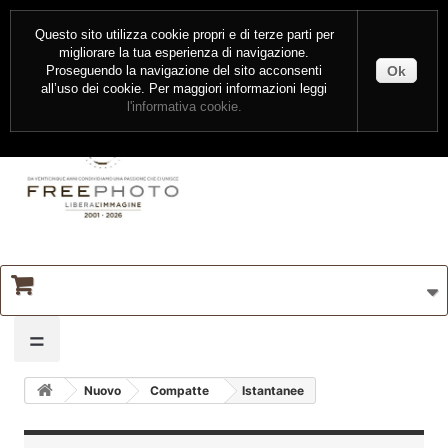
CONTATTI
ENTRA
Questo sito utilizza cookie propri e di terze parti per
migliorare la tua esperienza di navigazione.
Ok
Proseguendo la navigazione del sito acconsenti
all’uso dei cookie. Per maggiori informazioni leggi
l'informativa cookie.
=
Nuovo
Compatte
Istantanee