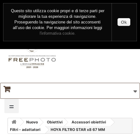
CONTATTI
ENTRA
Questo sito utilizza cookie propri e di terze parti per
migliorare la tua esperienza di navigazione.
Ok
Proseguendo la navigazione del sito acconsenti
all’uso dei cookie. Per maggiori informazioni leggi
l'informativa cookie.
=
Nuovo
Obiettivi
Accessori obiettivi
Filtri - adattatori
HOYA FILTRO STAR x8 67 MM