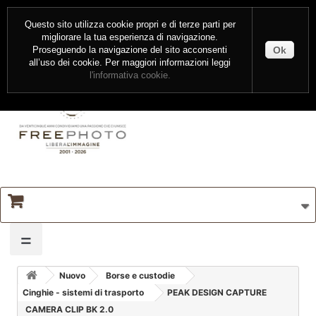
CONTATTI
ENTRA
Questo sito utilizza cookie propri e di terze parti per
migliorare la tua esperienza di navigazione.
Ok
Proseguendo la navigazione del sito acconsenti
all’uso dei cookie. Per maggiori informazioni leggi
l'informativa cookie.
=
Nuovo
Borse e custodie
Cinghie - sistemi di trasporto
PEAK DESIGN CAPTURE
CAMERA CLIP BK 2.0