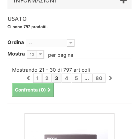
INFORMAZIONI
USATO
Ci sono 797 prodotti.
Ordina
--
Mostra
per pagina
10
Mostrando 21 - 30 di 797 articoli
1
2
3
4
5
...
80
Confronta (
0
)