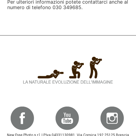
Per ulteriori informazioni potete contattarci anche al
numero di telefono 030 349685.
New Free Photo s.r.l. | P.Iva 04331130981, Via Corsica 192 25125 Brescia